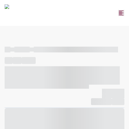
----
----- -----
----- ----- -- ------ ---- ---- -- ----- ----- ----- --- ------
----
-----
---- ------
----- ----- -- ------ ---- ---- -- ----- ----- -----
--- ------
----- ----- -- ------ ---- ---- -- ----- ----- ----- --- ------
-------------
Compartilhar
Favorito