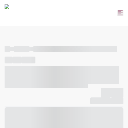
----
----- -----
----- ----- -- ------ ---- ---- -- ----- ----- ----- --- ------
----
-----
---- ------
----- ----- -- ------ ---- ---- -- ----- ----- -----
--- ------
----- ----- -- ------ ---- ---- -- ----- ----- ----- --- ------
-------------
Compartilhar
Favorito