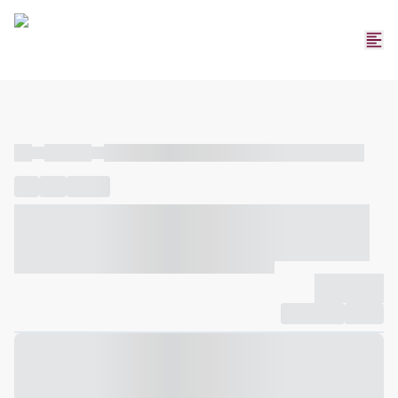
----
----- -----
----- ----- -- ------ ---- ---- -- ----- ----- ----- --- ------
----
-----
---- ------
----- ----- -- ------ ---- ---- -- ----- ----- -----
--- ------
----- ----- -- ------ ---- ---- -- ----- ----- ----- --- ------
-------------
Compartilhar
Favorito