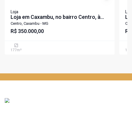
Loja
Loj
Loja em Caxambu, no bairro Centro, à
Lo
venda.
ve
Centro, Caxambu - MG
Cen
R$ 350.000,00
R$
177
m²
183