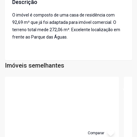
Descrição
O imóvel é composto de uma casa de residência com
92,69 m² que já foi adaptada para imóvel comercial. O
terreno total mede 272,06 m². Excelente localização em
frente ao Parque das Águas.
Imóveis semelhantes
Cód:
3555
Cód:
3
Comparar