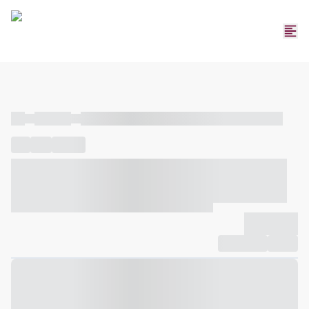
----
----- -----
----- ----- -- ------ ---- ---- -- ----- ----- ----- --- ------
----
-----
---- ------
----- ----- -- ------ ---- ---- -- ----- ----- -----
--- ------
----- ----- -- ------ ---- ---- -- ----- ----- ----- --- ------
-------------
Compartilhar
Favorito