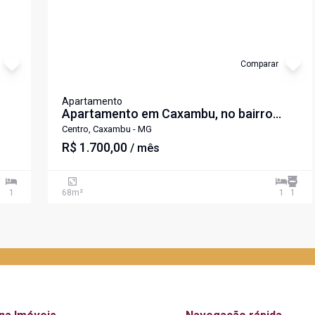
Comparar
Apartamento
Apartamento em Caxambu, no bairro
Centro, para locação.
Centro, Caxambu - MG
R$ 1.700,00
/ mês
1
68
m²
1
1