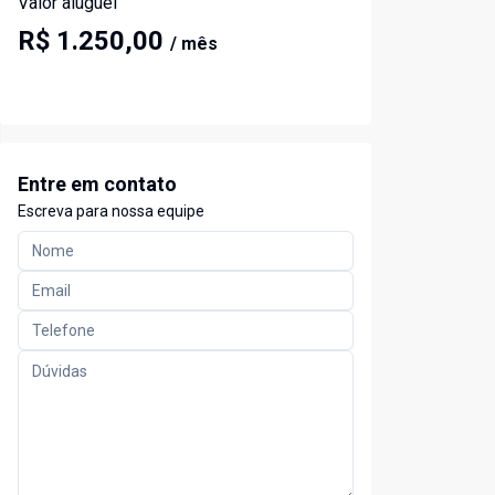
Valor aluguel
R$ 1.250,00
/ mês
Entre em contato
Escreva para nossa equipe
lide
t slide
Cód:
2260