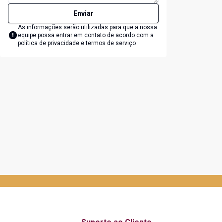
Enviar
As informações serão utilizadas para que a nossa
equipe possa entrar em contato de acordo com a
política de privacidade e termos de serviço
Comparar
Apartamento
Apartamento em Caxambu, no bairro
Centro, para locação.
Centro, Caxambu - MG
R$ 1.300,00
/ mês
26
m²
1
1