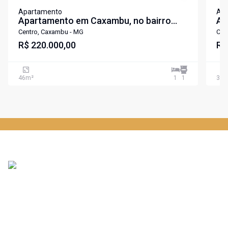
Apartamento
Ap
Apartamento em Caxambu, no bairro
Ap
Centro, à venda.
Ce
Centro, Caxambu - MG
Cen
R$ 220.000,00
R$
46
m²
1
1
36
m