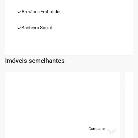
Armários Embutidos
Banheiro Social
Imóveis semelhantes
Cód:
3929
Cód:
3
Comparar