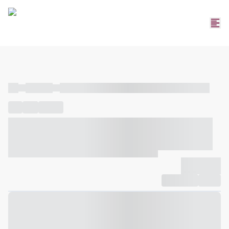
----
----- -----
----- ----- -- ------ ---- ---- -- ----- ----- ----- --- ------
----
-----
---- ------
----- ----- -- ------ ---- ---- -- ----- ----- -----
--- ------
----- ----- -- ------ ---- ---- -- ----- ----- ----- --- ------
-------------
Compartilhar
Favorito