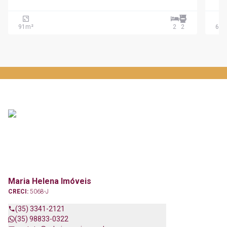
91
m²
2
2
69
m
Maria Helena Imóveis
CRECI:
5068-J
(35) 3341-2121
(35) 98833-0322