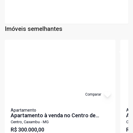
Imóveis semelhantes
Cód:
3967
Cód:
3
Comparar
Apartamento
Ap
Apartamento à venda no Centro de
Ap
Caxambu
Ce
Centro, Caxambu - MG
Cen
R$ 300.000,00
R$