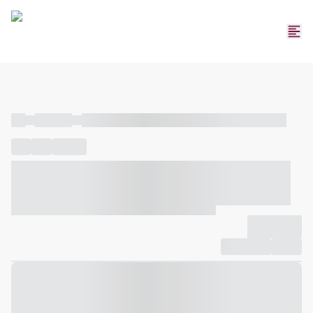
----
----- -----
----- ----- -- ------ ---- ---- -- ----- ----- ----- --- ------
----
-----
---- ------
----- ----- -- ------ ---- ---- -- ----- ----- -----
--- ------
----- ----- -- ------ ---- ---- -- ----- ----- ----- --- ------
-------------
Compartilhar
Favorito