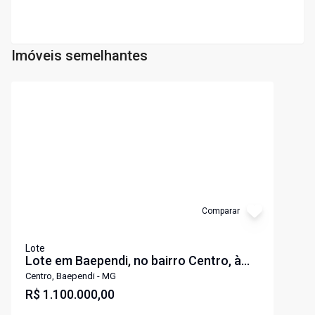
Imóveis semelhantes
Cód:
3542
Comparar
Lote
Lote em Baependi, no bairro Centro, à
venda.
Centro, Baependi - MG
R$ 1.100.000,00