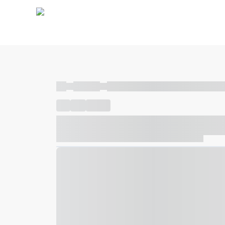
----
----- -----
----- ----- -- ------ ---- ---- -- ----- ----- ---
----
-----
---- ------
----- ----- -- ------ ---- ---- -- ---
----- ----- -- ------ ---- ---- -- ----- ----- ----- --- ------