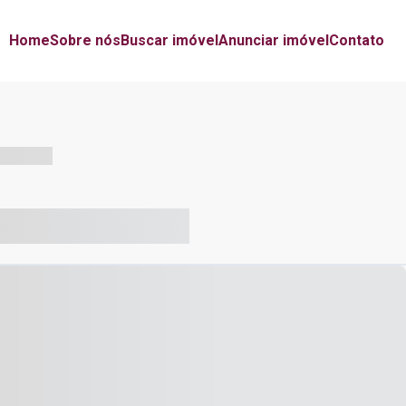
Home
Sobre nós
Buscar imóvel
Anunciar imóvel
Contato
-- --- ------
-- ----- ----- --- ------