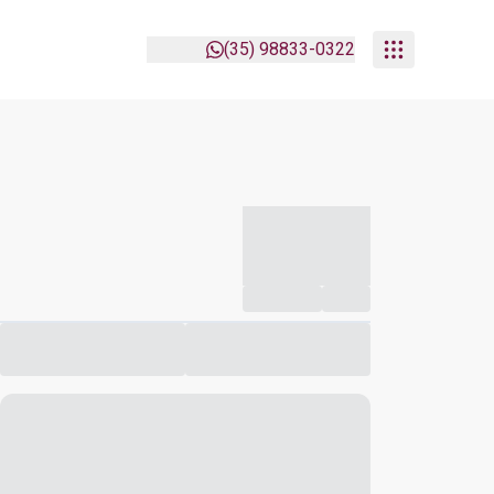
(35) 98833-0322
-----------
--
Compartilhar
Favorito